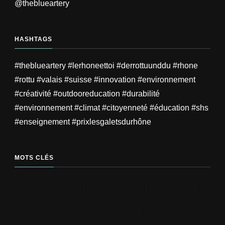
@theblueartery
HASHTAGS
#theblueartery #lerhoneettoi #derrottuunddu #rhone
#rottu #valais #suisse #innovation #environnement
#créativité #outdooreducation #durabilité
#environnement #climat #citoyenneté #éducation #shs
#enseignement #prixlesgaletsdurhône
MOTS CLÉS
AGRICULTURE
ALLÉGORIE
ALPAGES
AMÉNAGEMENT DU TERRITOIRE