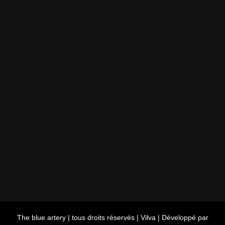
RÉVOLUTION NÉOLITHIQUE
SACRÉ
SAUVAGE
SCIENCE
SOURCE
ST-MAURICE
TOURISME
TRANSPORT
TRANSPORT FLUVIAL
TUNNELS
URBANISATION
VERGERS
VITICULTURE
ÉNERGIE
ÉNERGIE HYDRAULIQUE
The blue artery | tous droits réservés |
Vilva | Développé par