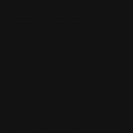
ARCHÉOLOGIE
CHEMIN DE FER
COMMERCE
CORRECTIONS
CROISSANCE
CRUES
DIVINISER
DIVINITÉ
DÉVELOPPEMENT DURABLE
EAU
FLEUVE
GLACIER
HYDROÉLECTRICITÉ
INDUSTRIALISATION
INONDATIONS
MOBILITÉ
MUTATION
NYMPHES
PEINTURE
PHOTOGRAPHIE
POLLUTION
ROUTES
RÉCHAUFFEMENT