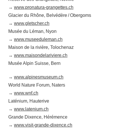
→
www.pronatura-grangettes.ch
Glacier du Rhône, Belvédère / Obergoms
→
www.gletscher.ch
Musée du Léman, Nyon
→
www.museeduleman.ch
Maison de la rivière, Tolochenaz
→
www.maisondelariviere.ch
Musée Alpin Suisse, Bern
→
www.alpinesmuseum.ch
World Nature Forum, Naters
→
www.wnf.ch
Laténium, Hauterive
→
www.latenium.ch
Grande Dixence, Hérémence
→
www.visit-grande-dixence.ch