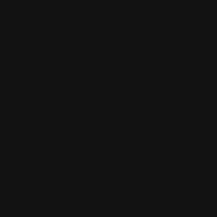
CROISSANCE
CRUES
DIVINISER
DIVINITÉ
DÉVELOPPEMENT DURABLE
EAU
FLEUVE
GLACIER
HYDROÉLECTRICITÉ
INDUSTRIALISATION
INONDATIONS
MOBILITÉ
MUTATION
NYMPHES
PEINTURE
PHOTOGRAPHIE
POLLUTION
ROUTES
RÉCHAUFFEMENT