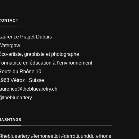
CONTACT
Laurence Piaget-Dubuis
Watergaw
Éco-artiste, graphiste et photographe
Formatrice en éducation à l’environnement
Route du Rhône 10
1963 Vétroz · Suisse
laurence@thebluearetry.ch
@theblueartery
HASHTAGS
#theblueartery #lerhoneettoi #derrottuunddu #rhone