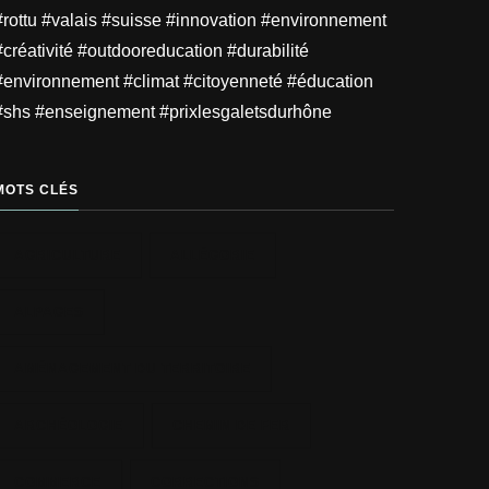
#rottu #valais #suisse #innovation #environnement
#créativité #outdooreducation #durabilité
#environnement #climat #citoyenneté #éducation
#shs #enseignement #prixlesgaletsdurhône
MOTS CLÉS
AGRICULTURE
ALLÉGORIE
ALPAGES
AMÉNAGEMENT DU TERRITOIRE
ARCHÉOLOGIE
CHEMIN DE FER
COMMERCE
CORRECTIONS