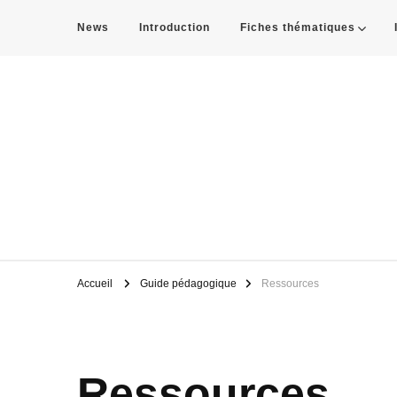
News
Introduction
Fiches thématiques
THE BLUE ARTERY
Le Rhône et toi?
Accueil
Guide pédagogique
Ressources
Ressources