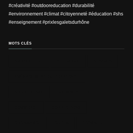
#créativité #outdooreducation #durabilité
#environnement #climat #citoyenneté #éducation #shs
#enseignement #prixlesgaletsdurhône
MOTS CLÉS
AGRICULTURE
ALLÉGORIE
ALPAGES
AMÉNAGEMENT DU TERRITOIRE
ARCHÉOLOGIE
CHEMIN DE FER
COMMERCE
CORRECTIONS
CROISSANCE
CRUES
DIVINISER