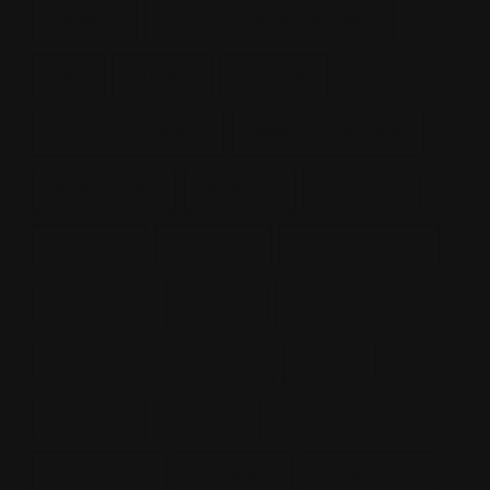
DIVINITÉ
DÉVELOPPEMENT DURABLE
EAU
FLEUVE
GLACIER
HYDROÉLECTRICITÉ
INDUSTRIALISATION
INONDATIONS
MOBILITÉ
MUTATION
NYMPHES
PEINTURE
PHOTOGRAPHIE
POLLUTION
ROUTES
RÉCHAUFFEMENT
RÉVOLUTION NÉOLITHIQUE
SACRÉ
SAUVAGE
SCIENCE
SOURCE
ST-MAURICE
TOURISME
TRANSPORT