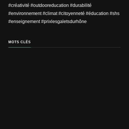
#créativité #outdooreducation #durabilité
#environnement #climat #citoyenneté #éducation #shs
#enseignement #prixlesgaletsdurhône
MOTS CLÉS
AGRICULTURE
ALLÉGORIE
ALPAGES
AMÉNAGEMENT DU TERRITOIRE
ARCHÉOLOGIE
CHEMIN DE FER
COMMERCE
CORRECTIONS
CROISSANCE
CRUES
DIVINISER