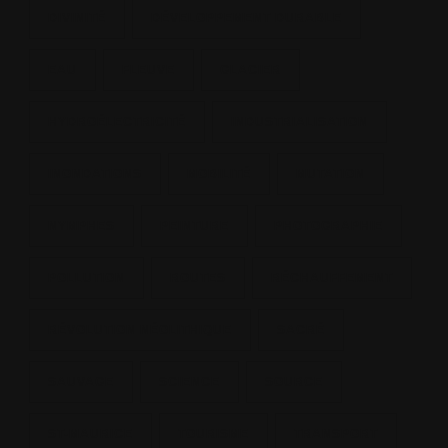
DIVINITÉ
DÉVELOPPEMENT DURABLE
EAU
FLEUVE
GLACIER
HYDROÉLECTRICITÉ
INDUSTRIALISATION
INONDATIONS
MOBILITÉ
MUTATION
NYMPHES
PEINTURE
PHOTOGRAPHIE
POLLUTION
ROUTES
RÉCHAUFFEMENT
RÉVOLUTION NÉOLITHIQUE
SACRÉ
SAUVAGE
SCIENCE
SOURCE
ST-MAURICE
TOURISME
TRANSPORT