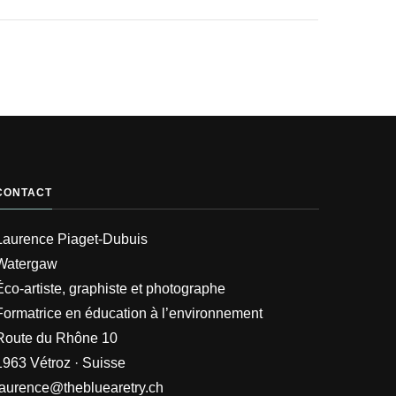
CONTACT
Laurence Piaget-Dubuis
Watergaw
Éco-artiste, graphiste et photographe
Formatrice en éducation à l’environnement
Route du Rhône 10
1963 Vétroz · Suisse
laurence@thebluearetry.ch