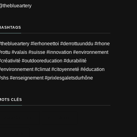
@theblueartery
HASHTAGS
#theblueartery #lerhoneettoi #derrottuunddu #rhone
#rottu #valais #suisse #innovation #environnement
#créativité #outdooreducation #durabilité
#environnement #climat #citoyenneté #éducation
#shs #enseignement #prixlesgaletsdurhône
MOTS CLÉS
AGRICULTURE
ALLÉGORIE
ALPAGES