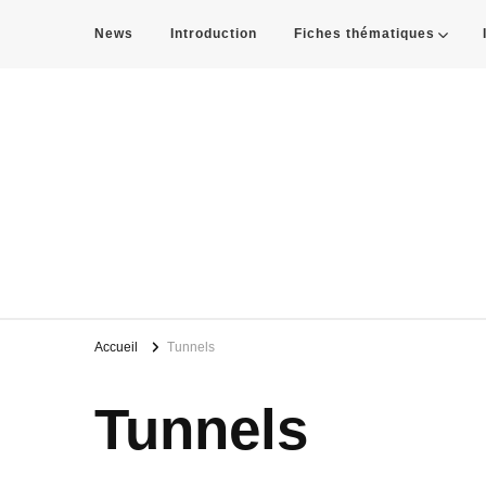
News
Introduction
Fiches thématiques
THE BLUE ARTERY
Le Rhône et toi?
Accueil
Tunnels
Tunnels