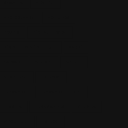
NYMPHES
PEINTURE
PHOTOGRAPHIE
POLLUTION
ROUTES
RÉCHAUFFEMENT
RÉVOLUTION NÉOLITHIQUE
SACRÉ
SAUVAGE
SCIENCE
SOURCE
ST-MAURICE
TOURISME
TRANSPORT
TRANSPORT FLUVIAL
TUNNELS
URBANISATION
VERGERS
VITICULTURE
ÉNERGIE