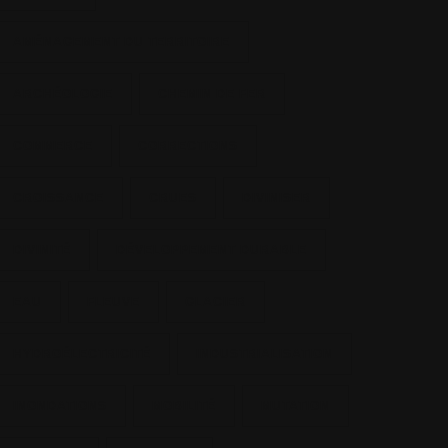
AMÉNAGEMENT DU TERRITOIRE
ARCHÉOLOGIE
CHEMIN DE FER
COMMERCE
CORRECTIONS
CROISSANCE
CRUES
DIVINISER
DIVINITÉ
DÉVELOPPEMENT DURABLE
EAU
FLEUVE
GLACIER
HYDROÉLECTRICITÉ
INDUSTRIALISATION
INONDATIONS
MOBILITÉ
MUTATION