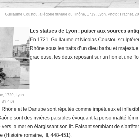
Guillaume Coustou, allégorie fluviale du Rhône, 1719, Lyon. Photo : Frachet, 2
Les statues de Lyon : puiser aux sources anti
En 1721, Guillaume et Nicolas Coustou sculptèrent
Rhône sous les traits d’un dieu barbu et majestu
gracieuse, les deux reposant sur un lion et une flo
ne, 1720, Lyon.
 BY 4.0)
 le Rhône et le Danube sont réputés comme impétueux et inflexib
a Saône sont des rivières paisibles évoquant la personnalité fém
vers la mer en élargissant son lit. Faisant semblant de s’arrêter
 (Histoire romaine, III, 448-451).