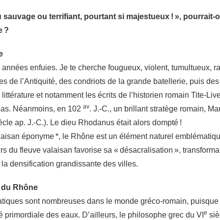
 sauvage ou terrifiant, pourtant si majestueux ! », pourrait
e ?
e
années enfuies. Je te cherche fougueux, violent, tumultueux, r
s de l’Antiquité, des condriots de la grande batellerie, puis d
a littérature et notamment les écrits de l’historien romain Tite-Liv
av
pas. Néanmoins, en 102
. J.-C., un brillant stratège romain, Ma
ècle ap. J.-C.). Le dieu Rhodanus était alors dompté !
laisan éponyme *, le Rhône est un élément naturel emblématique
urs du fleuve valaisan favorise sa « désacralisation », transforma
 la densification grandissante des villes.
s du Rhône
atiques sont nombreuses dans le monde gréco-romain, puisque l
e
é primordiale des eaux. D’ailleurs, le philosophe grec du VI
siè