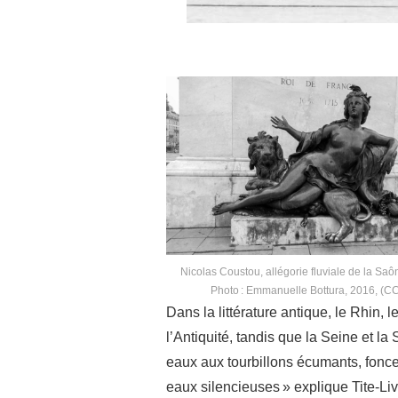
Nicolas Coustou, allégorie fluviale de la Saô
Photo : Emmanuelle Bottura, 2016, (CC
Dans la littérature antique, le Rhin,
l’Antiquité, tandis que la Seine et l
eaux aux tourbillons écumants, fonce 
eaux silencieuses » explique Tite-Live