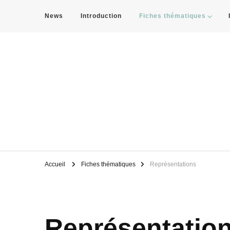
News
Introduction
Fiches thématiques
THE BLUE ARTERY
Le Rhône et toi?
Accueil
Fiches thématiques
Représentations
Représentatio