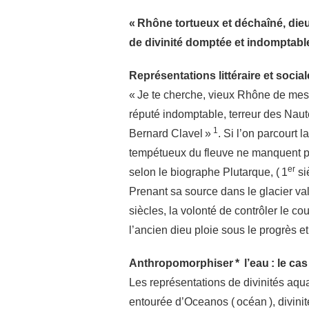
« Rhône tortueux et déchaîné, dieu
de divinité domptée et indomptabl
Représentations littéraire et social
« Je te cherche, vieux Rhône de mes 
réputé indomptable, terreur des Naute
1
Bernard Clavel »
. Si l’on parcourt l
tempétueux du fleuve ne manquent 
er
selon le biographe Plutarque, ( 1
si
Prenant sa source dans le glacier va
siècles, la volonté de contrôler le co
l’ancien dieu ploie sous le progrès et
Anthropomorphiser * l’eau : le ca
Les représentations de divinités aqu
entourée d’Oceanos ( océan ), divinit