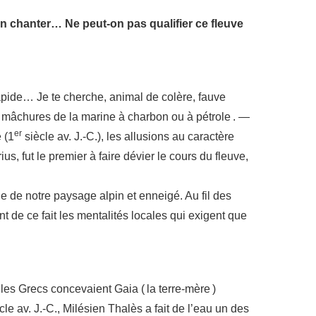
-on chanter… Ne peut-on pas qualifier ce fleuve
apide… Je te cherche, animal de colère, fauve
es mâchures de la marine à charbon ou à pétrole . —
er
e (1
siècle av. J.-C.), les allusions au caractère
rius, fut le premier à faire dévier le cours du fleuve,
 de notre paysage alpin et enneigé. Au fil des
nt de ce fait les mentalités locales qui exigent que
es Grecs concevaient Gaia ( la terre-mère )
cle av. J.-C., Milésien Thalès a fait de l’eau un des