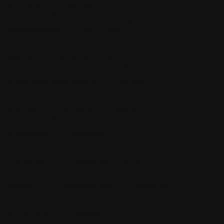
NYMPHES
PEINTURE
PHOTOGRAPHIE
POLLUTION
ROUTES
RÉCHAUFFEMENT
RÉVOLUTION NÉOLITHIQUE
SACRÉ
SAUVAGE
SCIENCE
SOURCE
ST-MAURICE
TOURISME
TRANSPORT
TRANSPORT FLUVIAL
TUNNELS
URBANISATION
VERGERS
VITICULTURE
ÉNERGIE