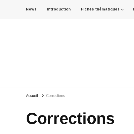
News
Introduction
Fiches thématiques
THE BLUE ARTERY
Le Rhône et toi?
Accueil
Corrections
Corrections