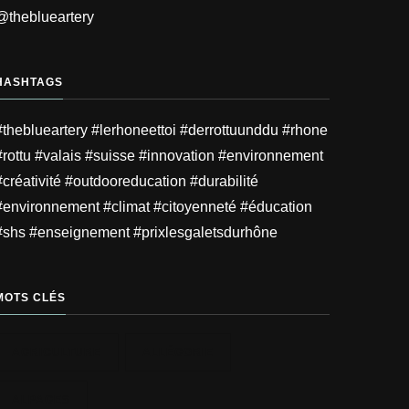
@theblueartery
HASHTAGS
#theblueartery #lerhoneettoi #derrottuunddu #rhone
#rottu #valais #suisse #innovation #environnement
#créativité #outdooreducation #durabilité
#environnement #climat #citoyenneté #éducation
#shs #enseignement #prixlesgaletsdurhône
MOTS CLÉS
AGRICULTURE
ALLÉGORIE
ALPAGES