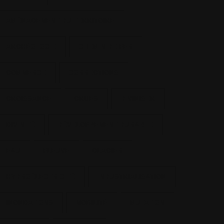
AMÉNAGEMENT DU TERRITOIRE
ARCHÉOLOGIE
CHEMIN DE FER
COMMERCE
CORRECTIONS
CROISSANCE
CRUES
DIVINISER
DIVINITÉ
DÉVELOPPEMENT DURABLE
EAU
FLEUVE
GLACIER
HYDROÉLECTRICITÉ
INDUSTRIALISATION
INONDATIONS
MOBILITÉ
MUTATION