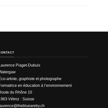
CONTACT
Laurence Piaget-Dubuis
Watergaw
Éco-artiste, graphiste et photographe
Formatrice en éducation à l’environnement
Route du Rhône 10
1963 Vétroz · Suisse
laurence@thebluearetry.ch