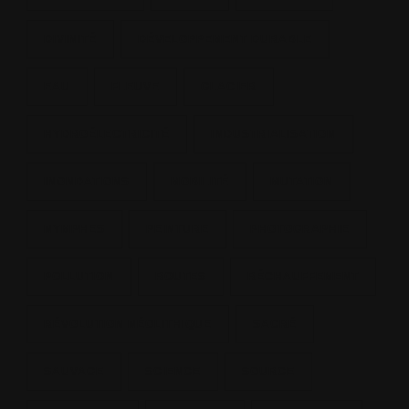
DIVINITÉ
DÉVELOPPEMENT DURABLE
EAU
FLEUVE
GLACIER
HYDROÉLECTRICITÉ
INDUSTRIALISATION
INONDATIONS
MOBILITÉ
MUTATION
NYMPHES
PEINTURE
PHOTOGRAPHIE
POLLUTION
ROUTES
RÉCHAUFFEMENT
RÉVOLUTION NÉOLITHIQUE
SACRÉ
SAUVAGE
SCIENCE
SOURCE