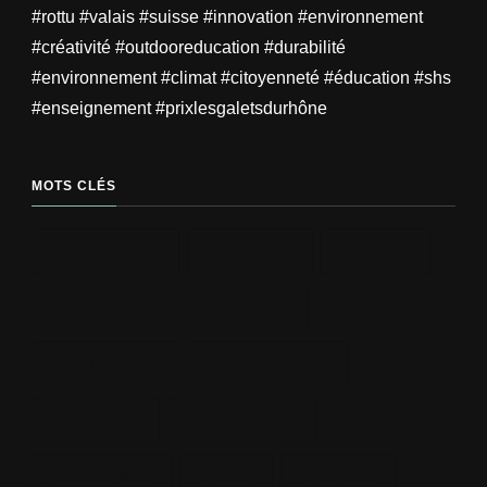
#rottu #valais #suisse #innovation #environnement
#créativité #outdooreducation #durabilité
#environnement #climat #citoyenneté #éducation #shs
#enseignement #prixlesgaletsdurhône
MOTS CLÉS
AGRICULTURE
ALLÉGORIE
ALPAGES
AMÉNAGEMENT DU TERRITOIRE
ARCHÉOLOGIE
CHEMIN DE FER
COMMERCE
CORRECTIONS
CROISSANCE
CRUES
DIVINISER